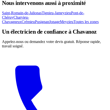
Nous intervenons aussi à proximité
Saint-Romain-de-Jalionas
Tignieu-Jameyzieu
Pont-de-
Chéruy
Charvieu-
Chavagneux
Crémieu
Pusignan
Jonage
Meyzieu
Toutes les zones
Un électricien de confiance à Chavanoz
Appelez-nous ou demandez votre devis gratuit. Réponse rapide,
travail soigné.