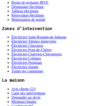
Borne de recharge IRVE
Dépannage électrique
Tableau électrique
Rénovation électrique
Motorisation de portail
Zones d'intervention
Électricien
Saint-Romain-de-Jalionas
Électricien
Tignieu-Jameyzieu
Électricien
Chavanoz
Électricien
Pont-de-Chéruy
Électricien
Charvieu-Chavagneux
Électricien
Crémieu
Électricien
Pusignan
Électricien
Jonage
Toutes les communes
La maison
Avis clients (
22
)
Carte des interventions
Demander un devis
Mentions légales
Confidentialité